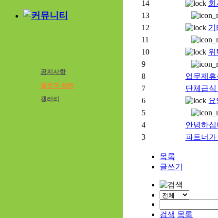
14
회
13
12
기
11
10
위
9
공지사항
8
업무제휴
질문과 답변
7
단체급식
갤러리
6
요
5
4
안녕하십
3
파트너가
목록
글쓰기
검색
목록