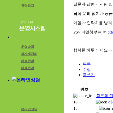
질문과 답변 게시판 입
위탁절차
급식 문의 점이나 궁
메일 or 연락처를 남
PS> 파일첨부는 ☞
bf
운영방침
행복한 하루 되세요~
식자재관리
메뉴관리
목록
위생관리
수정
글쓰기
번호
질문과 답
16
경
15
온라인상담